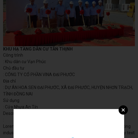
KHU HẠ TẦNG DÂN CƯ TÂN THỊNH
Công trình
: Khu dân cư Vạn Phúc
Chủ đầu tư
: CÔNG TY CỔ PHẦN VINA ĐẠI PHƯỚC
Địa chỉ
: DỰ ÁN HOA SEN ĐẠI PHƯỚC, XÃ ĐẠI PHƯỚC, HUYỆN NHƠN TRẠCH,
TỈNH ĐỒNG NAI
Sử dụng
: Cửa Nhựa An Tín
Description
:
Lorem Ipsum is simply dummy text of the printing and typesetting
industry. Lorem Ipsum has been the industry's standard dummy text