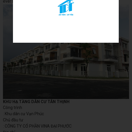
ever since the 1500s, when an
KHU HẠ TẦNG DÂN CƯ TÂN THỊNH
Công trình
: Khu dân cư Vạn Phúc
Chủ đầu tư
: CÔNG TY CỔ PHẦN VINA ĐẠI PHƯỚC