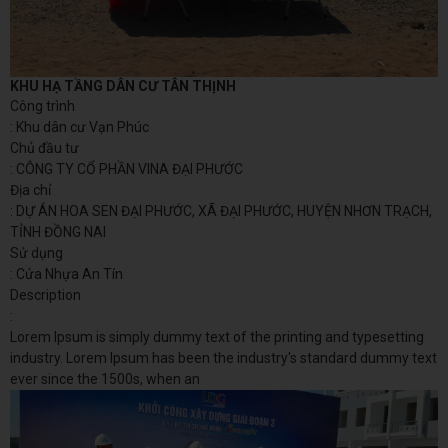
KHU HẠ TẦNG DÂN CƯ TÂN THỊNH
Công trình
: Khu dân cư Vạn Phúc
Chủ đầu tư
: CÔNG TY CỔ PHẦN VINA ĐẠI PHƯỚC
Địa chỉ
: DỰ ÁN HOA SEN ĐẠI PHƯỚC, XÃ ĐẠI PHƯỚC, HUYỆN NHƠN TRẠCH,
TỈNH ĐỒNG NAI
Sử dụng
: Cửa Nhựa An Tín
Description
:
Lorem Ipsum is simply dummy text of the printing and typesetting
industry. Lorem Ipsum has been the industry's standard dummy text
ever since the 1500s, when an