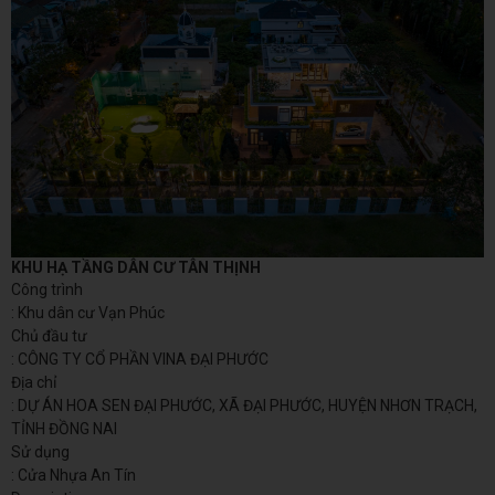
KHU HẠ TẦNG DÂN CƯ TÂN THỊNH
Công trình
: Khu dân cư Vạn Phúc
Chủ đầu tư
: CÔNG TY CỔ PHẦN VINA ĐẠI PHƯỚC
Địa chỉ
: DỰ ÁN HOA SEN ĐẠI PHƯỚC, XÃ ĐẠI PHƯỚC, HUYỆN NHƠN TRẠCH,
TỈNH ĐỒNG NAI
Sử dụng
: Cửa Nhựa An Tín