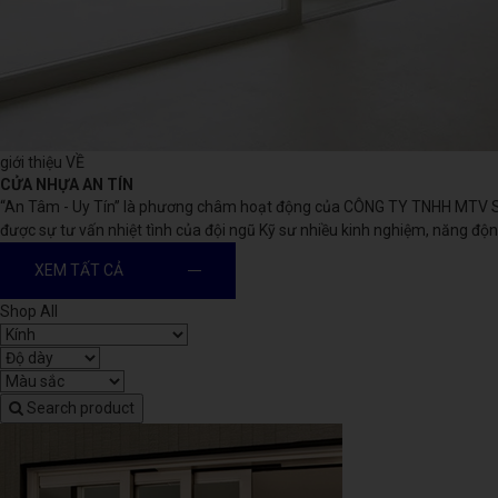
giới thiệu VỀ
CỬA NHỰA AN TÍN
“An Tâm - Uy Tín” là phương châm hoạt động của CÔNG TY TNHH MTV SX
được sự tư vấn nhiệt tình của đội ngũ Kỹ sư nhiều kinh nghiệm, năng đ
XEM TẤT CẢ
Shop All
Search product