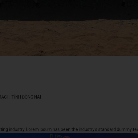
RẠCH, TỈNH ĐỒNG NAI
tting industry. Lorem Ipsum has been the industry's standard dummy te