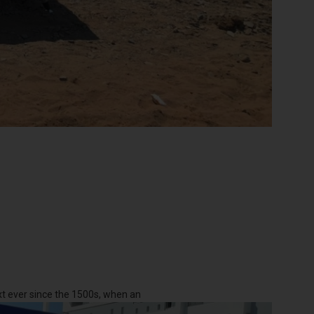
xt ever since the 1500s, when an