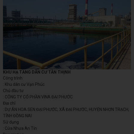
KHU HẠ TẦNG DÂN CƯ TÂN THỊNH
Công trình
: Khu dân cư Vạn Phúc
Chủ đầu tư
: CÔNG TY CỔ PHẦN VINA ĐẠI PHƯỚC
Địa chỉ
: DỰ ÁN HOA SEN ĐẠI PHƯỚC, XÃ ĐẠI PHƯỚC, HUYỆN NHƠN TRẠCH,
TỈNH ĐỒNG NAI
Sử dụng
: Cửa Nhựa An Tín