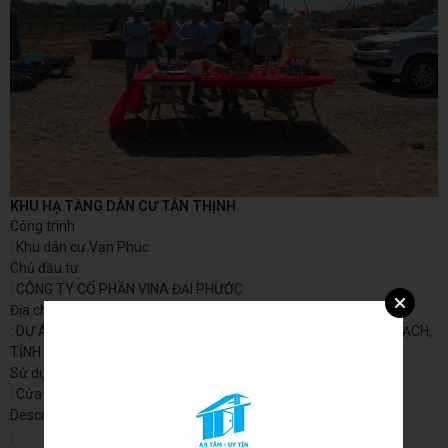
KHU HẠ TẦNG DÂN CƯ TÂN THỊNH
Công trình
: Khu dân cư Vạn Phúc
Chủ đầu tư
: CÔNG TY CỔ PHẦN VINA ĐẠI PHƯỚC
Địa chỉ
: DỰ ÁN HOA SEN ĐẠI PHƯỚC, XÃ ĐẠI PHƯỚC, HUYỆN NHƠN TRẠCH,
TỈNH ĐỒNG NAI
Sử dụng
: Cửa Nhựa An Tín
Description
: