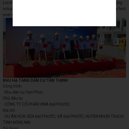
Lorem Ipsum is simply dummy text of the printing and typesetting
industry. Lorem Ipsum has been the industry's standard dummy text
ever since the 1500s, when an
KHU HẠ TẦNG DÂN CƯ TÂN THỊNH
Công trình
: Khu dân cư Vạn Phúc
Chủ đầu tư
: CÔNG TY CỔ PHẦN VINA ĐẠI PHƯỚC
Địa chỉ
: DỰ ÁN HOA SEN ĐẠI PHƯỚC, XÃ ĐẠI PHƯỚC, HUYỆN NHƠN TRẠCH,
TỈNH ĐỒNG NAI
Sử dụng