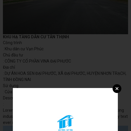
KHU HẠ TẦNG DÂN CƯ TÂN THỊNH
Công trình
: Khu dân cư Vạn Phúc
Chủ đầu tư
: CÔNG TY CỔ PHẦN VINA ĐẠI PHƯỚC
Địa chỉ
: DỰ ÁN HOA SEN ĐẠI PHƯỚC, XÃ ĐẠI PHƯỚC, HUYỆN NHƠN TRẠCH,
TỈNH ĐỒNG NAI
Sử dụng
: Cửa Nhựa An Tín
Description
:
Lorem Ipsum is simply dummy text of the printing and typesetting
industry. Lorem Ipsum has been the industry's standard dummy text
ever since the 1500s, when an