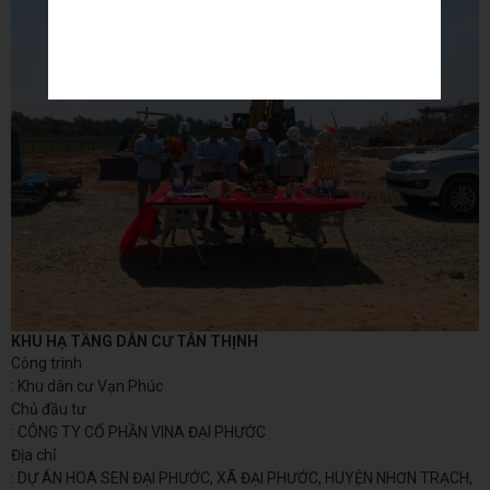
KHU HẠ TẦNG DÂN CƯ TÂN THỊNH
Công trình
: Khu dân cư Vạn Phúc
Chủ đầu tư
: CÔNG TY CỔ PHẦN VINA ĐẠI PHƯỚC
Địa chỉ
: DỰ ÁN HOA SEN ĐẠI PHƯỚC, XÃ ĐẠI PHƯỚC, HUYỆN NHƠN TRẠCH,