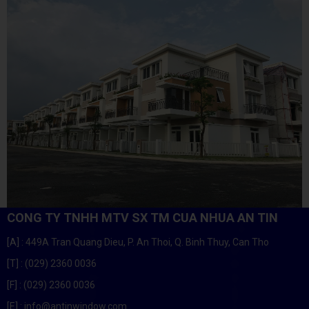
CONG TY TNHH MTV SX TM CUA NHUA AN TIN
[A]
: 449A Tran Quang Dieu, P. An Thoi, Q. Binh Thuy, Can Tho
[T]
: (029) 2360 0036
[F]
: (029) 2360 0036
[E]
: info@antinwindow.com