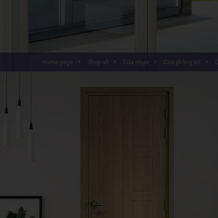
home page
shop all
cửa nhựa
cửa phòng sổ