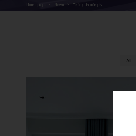
home page
news
thông tin công ty
All