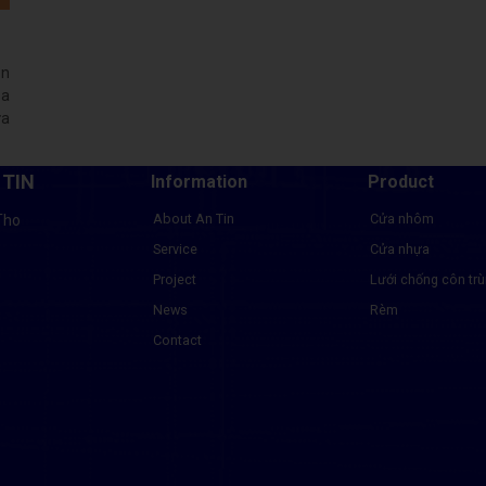
ần
ủa
ửa
 TIN
Information
Product
About An Tin
Cửa nhôm
Tho
Service
Cửa nhựa
Project
Lưới chống côn tr
News
Rèm
Contact