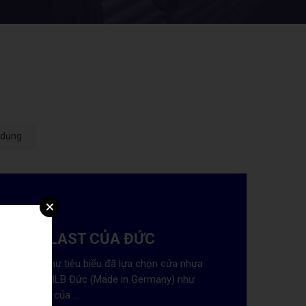
 dụng
ÉP ALUPLAST CỦA ĐỨC
lla và biệt thự tiêu biểu đã lựa chọn cửa nhựa
rực tiếp từ CHLB Đức (Made in Germany) như
 gian sống của ...