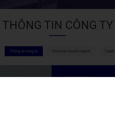
THÔNG TIN CÔNG TY
Thông tin công ty
Thông tin chuyên ngành
Tuyển
17/10/2024
CỬA NHỰA LÕI TH
Trong những năm qua, nhiều vi
lõi thép Aluplast nhập khẩu t
một giải pháp tối ưu cho không