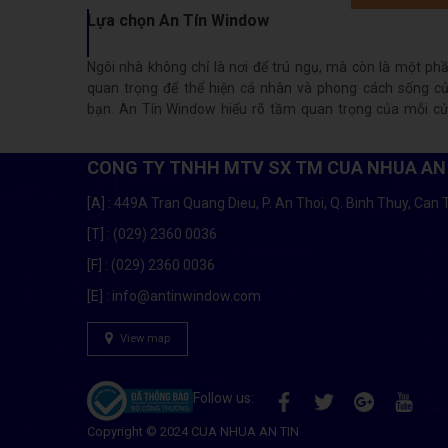
Lựa chọn An Tín Window
Ngôi nhà không chỉ là nơi để trú ngụ, mà còn là một ph
quan trọng để thể hiện cá nhân và phong cách sống c
bạn. An Tín Window hiểu rõ tầm quan trọng của mỗi c
nhà đẹp và chất ...
CONG TY TNHH MTV SX TM CUA NHUA AN
[A]
: 449A Tran Quang Dieu, P. An Thoi, Q. Binh Thuy, Can 
[T]
: (029) 2360 0036
[F]
: (029) 2360 0036
[E]
: info@antinwindow.com
View map
Follow us:
Copyright © 2024
CUA NHUA AN TIN