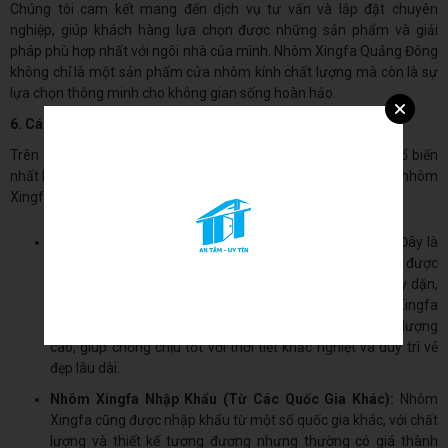
Chúng tôi cam kết mang đến dịch vụ tư vấn và lắp đặt chuyên
nghiệp, giúp khách hàng lựa chọn được những sản phẩm và giải
pháp phù hợp nhất với ngôi nhà của mình. Nhôm Xingfa Quảng Đông
không chỉ là một sản phẩm cửa nhôm kính chất lượng mà còn là sự
lựa chọn thông minh cho không gian sống hoàn hảo.
6. Các Loại Nhôm Xingfa Hiện Có Trên Thị Trường Việt Nam
Trên thị trường Việt Nam hiện nay, có ba loại nhôm Xingfa phổ biến
nhất là nhôm Xingfa Quảng Đông, nhôm Xingfa nhập khẩu và nhôm
Xingfa trong nước. Dưới đây là so sánh các loại này:
Nhôm Xingfa Quảng Đông (Nhập Khẩu Chính Hãng):
Đây là
loại nhôm có nguồn gốc từ Quảng Đông, Trung Quốc, được
đánh giá cao về chất lượng với thiết kế thanh nhôm dày dặn,
khả năng chống ăn mòn và độ bền vượt trội. Nhôm Xingfa
Quảng Đông có bề mặt mịn màng, sơn tĩnh điện chất lượng
cao, giúp chống chịu tốt với thời tiết khắc nghiệt và duy trì vẻ
đẹp lâu dài.
Nhôm Xingfa Nhập Khẩu (Từ Các Quốc Gia Khác):
Nhôm
Xingfa cũng được nhập khẩu từ một số quốc gia khác, với chất
lượng và thiết kế tương đương nhưng thường có giá thành