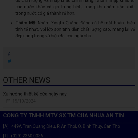
do chất lượng và nhập khẩu chính hãng. Nhôm nhập khẩu từ
các nước khác có giá trung bình, trong khi nhôm sản xuất
trong nước có giá thành rẻ hơn.
Thẩm Mỹ:
Nhôm Xingfa Quảng Đông có bề mặt hoàn thiện
tinh tế nhất, với lớp sơn tĩnh điện chất lượng cao, mang lại vẻ
đẹp sang trọng và hiện đại cho ngôi nhà.
OTHER NEWS
Xu hướng thiết kế cửa ngày nay
15/10/2024
CONG TY TNHH MTV SX TM CUA NHUA AN TIN
[A]
: 449A Tran Quang Dieu, P. An Thoi, Q. Binh Thuy, Can Tho
[T]
: (029) 2360 0036