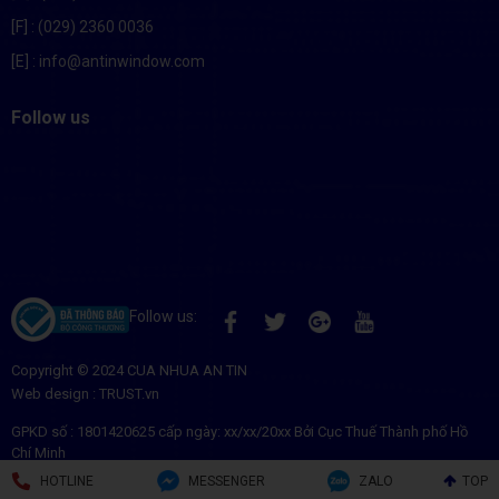
[F]
: (029) 2360 0036
[E]
: info@antinwindow.com
Follow us
Follow us:
Copyright © 2024
CUA NHUA AN TIN
Web design :
TRUST.vn
GPKD số :
1801420625
cấp ngày: xx/xx/20xx Bởi Cục Thuế Thành phố Hồ
Chí Minh
Đại diện:
CỬA NHỰA AN TÍN
HOTLINE
MESSENGER
ZALO
TOP