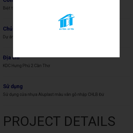
Biệt thự Anh Kiếm
Chủ đầu tư
Dự án tư nhân
Địa chỉ
KDC Hưng Phú 2 Cần Thơ
Sử dụng
Sử dụng cửa nhựa Aluplast màu vân gỗ nhập CHLB Đứ
PROJECT DETAILS