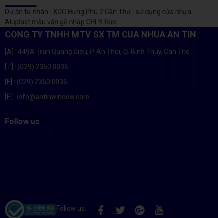
Dự án tư nhân - KDC Hưng Phú 2 Cần Thơ - sử dụng cửa nhựa
Aluplast màu vân gỗ nhập CHLB Đức.
CONG TY TNHH MTV SX TM CUA NHUA AN TIN
[A]
: 449A Tran Quang Dieu, P. An Thoi, Q. Binh Thuy, Can Tho
[T]
: (029) 2360 0036
[F]
: (029) 2360 0036
[E]
: info@antinwindow.com
Follow us
Follow us: