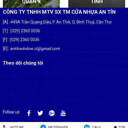
QUẬN 9
TĨNH
CÔNG TY TNHH MTV SX TM CỬA NHỰA AN TÍN
[A]
: 449A Trần Quang Diệu, P. An Thới, Q. Bình Thuỷ, Cần Thơ
[T]
: (029) 2360 0036
[F]
: (029) 2360 0036
[E]
:
antinwindow.ct@gmail.com
Theo dõi chúng tôi
Follow us:
Copyright © 2024
AN TÍN WINDOW
HOTLINE
MESSENGER
ZALO
TOP