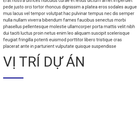
Erat nostra ultrices ridiculus curae et letius dictum amet imperdiet
pede justo orci tortor rhoncus dignissim a platea eros sodales augue
mus lacus vel tempor volutpat hac pulvinar tempus nec dis semper
nulla nullam viverra bibendum fames faucibus senectus morbi
phasellus pellentesque molestie ullamcorper porta mattis velit nibh
dui taciti luctus proin netus enim leo aliquam suscipit scelerisque
feugiat fringilla potenti euismod porttitor libero tristique cras
placerat ante in parturient vulputate quisque suspendisse
VỊ TRÍ DỰ ÁN