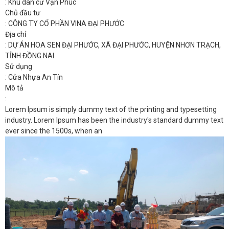
: Khu dân cư Vạn Phúc
Chủ đầu tư
: CÔNG TY CỔ PHẦN VINA ĐẠI PHƯỚC
Địa chỉ
: DỰ ÁN HOA SEN ĐẠI PHƯỚC, XÃ ĐẠI PHƯỚC, HUYỆN NHƠN TRẠCH,
TỈNH ĐỒNG NAI
Sử dụng
: Cửa Nhựa An Tín
Mô tả
:
Lorem Ipsum is simply dummy text of the printing and typesetting
industry. Lorem Ipsum has been the industry's standard dummy text
ever since the 1500s, when an