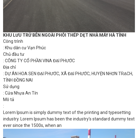
KHU LƯU TRỮ BÊN NGOÀI PHÔI THÉP DẸT NHÀ MÁY HÀ TĨNH
Công trình
: Khu dân cư Vạn Phúc
Chủ đầu tư
: CÔNG TY CỔ PHẦN VINA ĐẠI PHƯỚC
Địa chỉ
: DỰ ÁN HOA SEN ĐẠI PHƯỚC, XÃ ĐẠI PHƯỚC, HUYỆN NHƠN TRẠCH,
TỈNH ĐỒNG NAI
Sử dụng
: Cửa Nhựa An Tín
Mô tả
:
Lorem Ipsum is simply dummy text of the printing and typesetting
industry. Lorem Ipsum has been the industry's standard dummy text
ever since the 1500s, when an