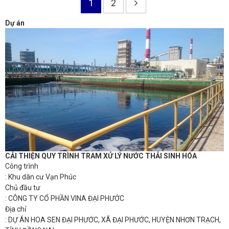
1
2
Dự án
CẢI THIỆN QUY TRÌNH TRAM XỬ LÝ NƯỚC THẢI SINH HÓA
Công trình
: Khu dân cư Vạn Phúc
Chủ đầu tư
: CÔNG TY CỔ PHẦN VINA ĐẠI PHƯỚC
Địa chỉ
: DỰ ÁN HOA SEN ĐẠI PHƯỚC, XÃ ĐẠI PHƯỚC, HUYỆN NHƠN TRẠCH,