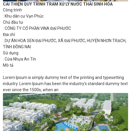
CẢI THIỆN QUY TRÌNH TRAM XỬ LÝ NƯỚC THẢI SINH HÓA
Công trình
: Khu dân cư Vạn Phúc
Chủ đầu tư
: CÔNG TY CỔ PHẦN VINA ĐẠI PHƯỚC
Địa chỉ
: DỰ ÁN HOA SEN ĐẠI PHƯỚC, XÃ ĐẠI PHƯỚC, HUYỆN NHƠN TRẠCH,
TỈNH ĐỒNG NAI
Sử dụng
: Cửa Nhựa An Tín
Mô tả
:
Lorem Ipsum is simply dummy text of the printing and typesetting
industry. Lorem Ipsum has been the industry's standard dummy text
ever since the 1500s, when an