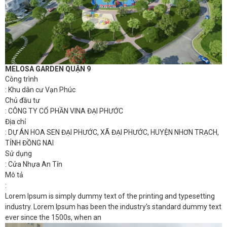
MELOSA GARDEN QUẬN 9
Công trình
: Khu dân cư Vạn Phúc
Chủ đầu tư
: CÔNG TY CỔ PHẦN VINA ĐẠI PHƯỚC
Địa chỉ
: DỰ ÁN HOA SEN ĐẠI PHƯỚC, XÃ ĐẠI PHƯỚC, HUYỆN NHƠN TRẠCH,
TỈNH ĐỒNG NAI
Sử dụng
: Cửa Nhựa An Tín
Mô tả
:
Lorem Ipsum is simply dummy text of the printing and typesetting
industry. Lorem Ipsum has been the industry's standard dummy text
ever since the 1500s, when an