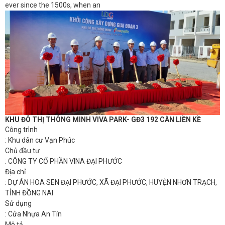
ever since the 1500s, when an
KHU ĐÔ THỊ THÔNG MINH VIVA PARK- GĐ3 192 CĂN LIỀN KỀ
Công trình
: Khu dân cư Vạn Phúc
Chủ đầu tư
: CÔNG TY CỔ PHẦN VINA ĐẠI PHƯỚC
Địa chỉ
: DỰ ÁN HOA SEN ĐẠI PHƯỚC, XÃ ĐẠI PHƯỚC, HUYỆN NHƠN TRẠCH,
TỈNH ĐỒNG NAI
Sử dụng
: Cửa Nhựa An Tín
Mô tả